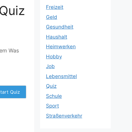
Quiz
Freizeit
Geld
Gesundheit
Haushalt
Heimwerken
 dem Was
Hobby
Job
Lebensmittel
Quiz
tart Quiz
Schule
Sport
Straßenverkehr