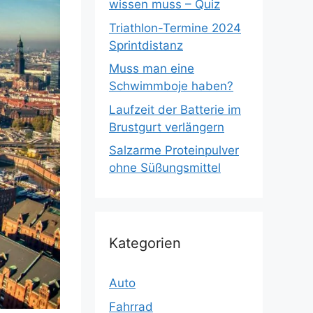
wissen muss – Quiz
Triathlon-Termine 2024
Sprintdistanz
Muss man eine
Schwimmboje haben?
Laufzeit der Batterie im
Brustgurt verlängern
Salzarme Proteinpulver
ohne Süßungsmittel
Kategorien
Auto
Fahrrad